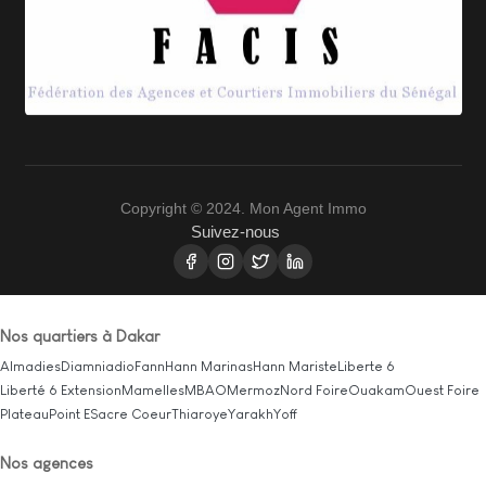
Copyright © 2024. Mon Agent Immo
Suivez-nous
Nos quartiers à Dakar
Almadies
Diamniadio
Fann
Hann Marinas
Hann Mariste
Liberte 6
Liberté 6 Extension
Mamelles
MBAO
Mermoz
Nord Foire
Ouakam
Ouest Foire
Plateau
Point E
Sacre Coeur
Thiaroye
Yarakh
Yoff
Nos agences