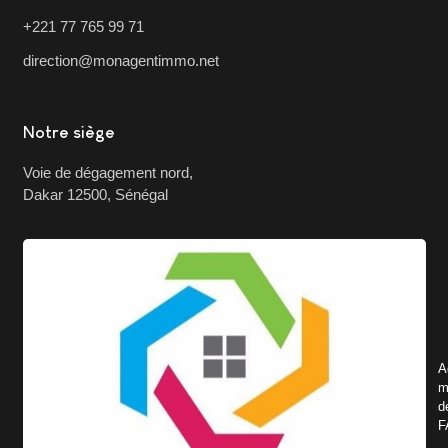
+221 77 765 99 71
direction@monagentimmo.net
Notre siège
Voie de dégagement nord,
Dakar 12500, Sénégal
A
m
d
F