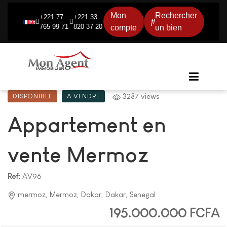
Mon
Rechercher
+221 77
+221 33
765 99 71
820 37 20
compte
un bien
3287 views
DISPONIBLE
A VENDRE
Appartement en
vente Mermoz
Ref:
AV96
mermoz, Mermoz, Dakar, Dakar, Senegal
195.000.000 FCFA