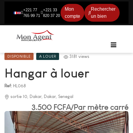
Mon
Rechercher
+221 77
+221 33
765 99 71
820 37 20
compte
un bien
3181 views
DISPONIBLE
A LOUER
Hangar à louer
Ref:
HL068
sortie 10, Dakar, Dakar, Senegal
3.500 FCFA/Par mètre carré