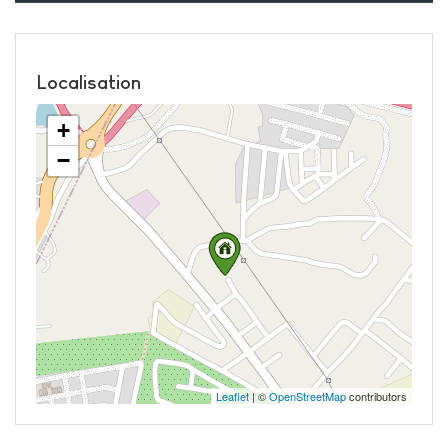
Localisation
+
−
Leaflet
| ©
OpenStreetMap
contributors