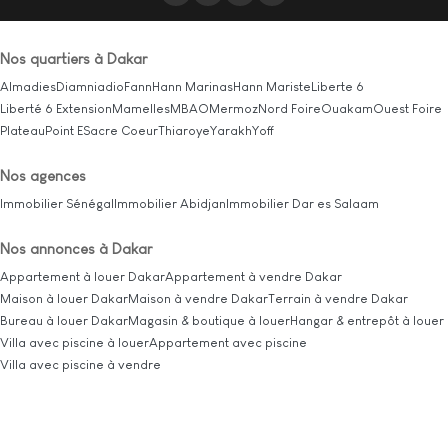
Nos quartiers à Dakar
Almadies
Diamniadio
Fann
Hann Marinas
Hann Mariste
Liberte 6
Liberté 6 Extension
Mamelles
MBAO
Mermoz
Nord Foire
Ouakam
Ouest Foire
Plateau
Point E
Sacre Coeur
Thiaroye
Yarakh
Yoff
Nos agences
Immobilier Sénégal
Immobilier Abidjan
Immobilier Dar es Salaam
Nos annonces à Dakar
Appartement à louer Dakar
Appartement à vendre Dakar
Maison à louer Dakar
Maison à vendre Dakar
Terrain à vendre Dakar
Bureau à louer Dakar
Magasin & boutique à louer
Hangar & entrepôt à louer
Villa avec piscine à louer
Appartement avec piscine
Villa avec piscine à vendre