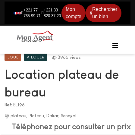
Mon
Rechercher
+221 77
+221 33
765 99 71
820 37 20
compte
un bien
3966 views
LOUÉ
A LOUER
Location plateau de
bureau
Ref:
BL196
plateau, Plateau, Dakar, Senegal
Téléphonez pour consulter un prix