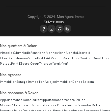
Copyright © 2024. Mon Agent Immo
Suivez-nous
Nos quartiers à Dakar
Almadies
Diamniadio
Fann
Hann Marinas
Hann Mariste
Liberte 6
Liberté 6 Extension
Mamelles
MBAO
Mermoz
Nord Foire
Ouakam
Ouest Foire
Plateau
Point E
Sacre Coeur
Thiaroye
Yarakh
Yoff
Nos agences
Immobilier Sénégal
Immobilier Abidjan
Immobilier Dar es Salaam
Nos annonces à Dakar
Appartement à louer Dakar
Appartement à vendre Dakar
Maison à louer Dakar
Maison à vendre Dakar
Terrain à vendre Dakar
Bureau à louer Dakar
Magasin & boutique à louer
Hangar & entrepôt à louer