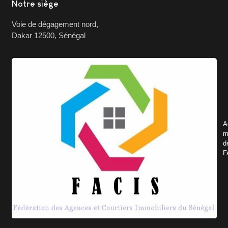
Notre siège
Voie de dégagement nord,
Dakar 12500, Sénégal
A
m
d
F