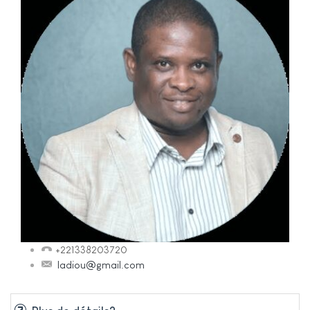
+221338203720
ladiou@gmail.com