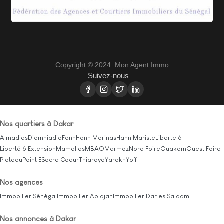
Copyright © 2024. Mon Agent Immo
Suivez-nous
Nos quartiers à Dakar
Almadies
Diamniadio
Fann
Hann Marinas
Hann Mariste
Liberte 6
Liberté 6 Extension
Mamelles
MBAO
Mermoz
Nord Foire
Ouakam
Ouest Foire
Plateau
Point E
Sacre Coeur
Thiaroye
Yarakh
Yoff
Nos agences
Immobilier Sénégal
Immobilier Abidjan
Immobilier Dar es Salaam
Nos annonces à Dakar