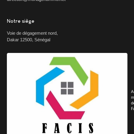
Notre siège
Voie de dégagement nord,
Dakar 12500, Sénégal
A
m
d
F