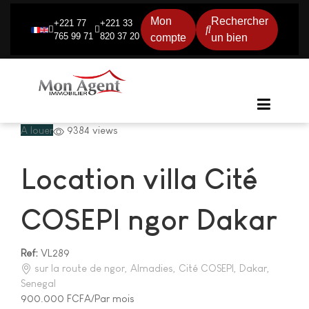
Mon
Rechercher
+221 77
+221 33
765 99 71
820 37 20
compte
un bien
A louer
9384 views
Location villa Cité
COSEPI ngor Dakar
Ref:
VL289
sur la route de ngor, Almadies, Cité COSEPI, Dakar,
Senegal
900.000 FCFA/Par mois