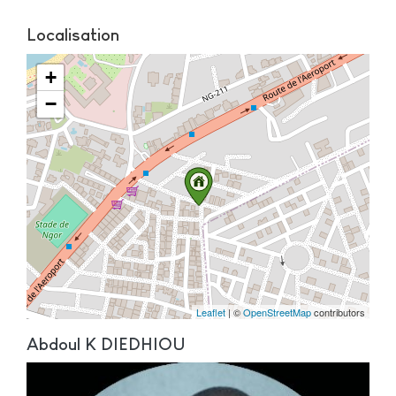
Localisation
+
−
Leaflet
| ©
OpenStreetMap
contributors
Abdoul K DIEDHIOU