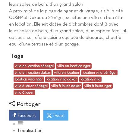
leurs salles de bain, d’un grand salon
A proximité de la plage de ngor et du virage, sis à la cité
COSEPI à Dakar au Sénégal, se situe une villa en bon état
en location. Elle est dotée de 5 chambres dont 3 avec
leurs salles de bain, d’un grand salon, d’un espace familial
au sous-sol, d’une cuisine équipée de placards, chauffe-
eau, d’une terrasse et d’un garage.
Tags
villa en location sénégal
villa en location ngor
villa en location dakar
villa en location
location villa sénégal
location villa ngor
location villa dakar
location villa
villa à louer sénégal
villa à louer dakar
villa à louer ngor
villa à louer
Partager
Facebook
Tweet
Localisation