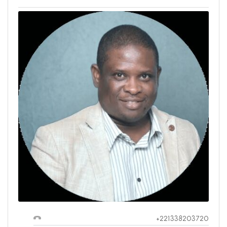
+221338203720