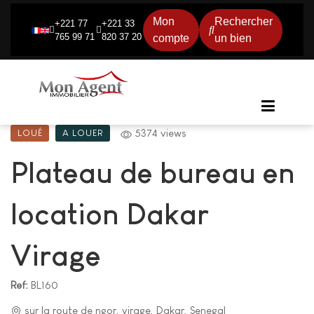
Mon
Rechercher
+221 77
+221 33
765 99 71
820 37 20
compte
un bien
5374 views
LOUÉ
A LOUER
Plateau de bureau en
location Dakar
Virage
Ref:
BL160
sur la route de ngor, virage, Dakar, Senegal