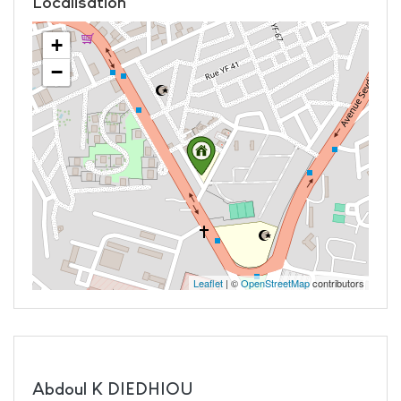
Localisation
+
−
Leaflet
| ©
OpenStreetMap
contributors
Abdoul K DIEDHIOU