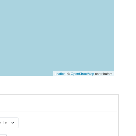
Leaflet
| ©
OpenStreetMap
contributors