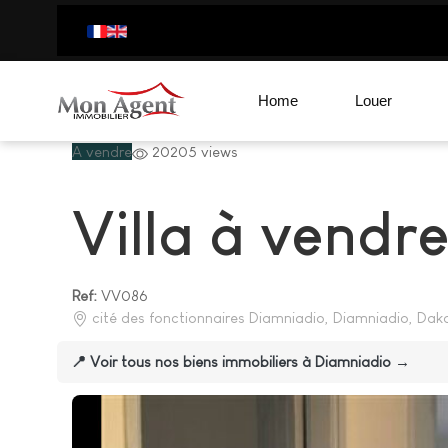
Home
Louer
A vendre
20205 views
Villa à vendr
Ref:
VV086
cité des fonctionnaires Diamniadio, Diamniadio, Daka
📍 Voir tous nos biens immobiliers à Diamniadio →