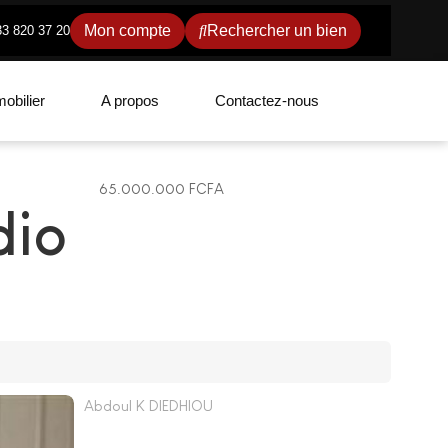
Mon compte
Rechercher un bien
33 820 37 20
obilier
A propos
Contactez-nous
65.000.000 FCFA
dio
Abdoul K DIEDHIOU