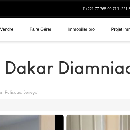
+221 77 765 99 71
+221 
Vendre
Faire Gérer
Immobilier pro
Projet Imm
e Dakar Diamnia
r, Rufisque, Senegal